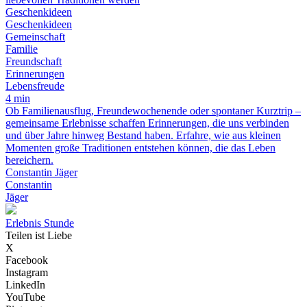
Geschenkideen
Geschenkideen
Gemeinschaft
Familie
Freundschaft
Erinnerungen
Lebensfreude
4 min
Ob Familienausflug, Freundewochenende oder spontaner Kurztrip –
gemeinsame Erlebnisse schaffen Erinnerungen, die uns verbinden
und über Jahre hinweg Bestand haben. Erfahre, wie aus kleinen
Momenten große Traditionen entstehen können, die das Leben
bereichern.
Constantin Jäger
Constantin
Jäger
Erlebnis Stunde
Teilen ist Liebe
X
Facebook
Instagram
LinkedIn
YouTube