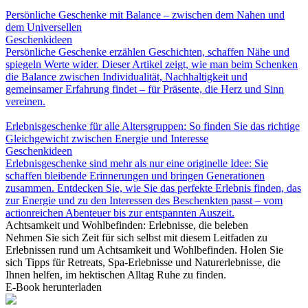
Persönliche Geschenke mit Balance – zwischen dem Nahen und
dem Universellen
Geschenkideen
Persönliche Geschenke erzählen Geschichten, schaffen Nähe und
spiegeln Werte wider. Dieser Artikel zeigt, wie man beim Schenken
die Balance zwischen Individualität, Nachhaltigkeit und
gemeinsamer Erfahrung findet – für Präsente, die Herz und Sinn
vereinen.
Erlebnisgeschenke für alle Altersgruppen: So finden Sie das richtige
Gleichgewicht zwischen Energie und Interesse
Geschenkideen
Erlebnisgeschenke sind mehr als nur eine originelle Idee: Sie
schaffen bleibende Erinnerungen und bringen Generationen
zusammen. Entdecken Sie, wie Sie das perfekte Erlebnis finden, das
zur Energie und zu den Interessen des Beschenkten passt – vom
actionreichen Abenteuer bis zur entspannten Auszeit.
Achtsamkeit und Wohlbefinden: Erlebnisse, die beleben
Nehmen Sie sich Zeit für sich selbst mit diesem Leitfaden zu
Erlebnissen rund um Achtsamkeit und Wohlbefinden. Holen Sie
sich Tipps für Retreats, Spa-Erlebnisse und Naturerlebnisse, die
Ihnen helfen, im hektischen Alltag Ruhe zu finden.
E-Book herunterladen