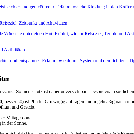
eist leichter und genießt mehr. Erfahre, welche Kleidung in den Koffer
eiseziel, Zeitpunkt und Aktivitäten
e Wünsche unter einen Hut. Erfahrt, wie ihr Reiseziel, Termin und Aktiv
nd Aktivitäten
ichter und entspannter. Erfahre, wie du mit System und den richtigen 
iter
wirksamer Sonnenschutz ist daher unverzichtbar – besonders in südliche
, besser 50) ist Pflicht. Großzügig auftragen und regelmäßig nachcr
fhaut und Gesicht.
 der Mittagssonne.
 in der Sonne.
hem Schutzfaktor. Und vergiss nicht: Schatten und regelmäßige Pausen