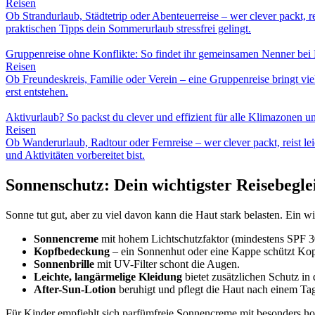
Reisen
Ob Strandurlaub, Städtetrip oder Abenteuerreise – wer clever packt, r
praktischen Tipps dein Sommerurlaub stressfrei gelingt.
Gruppenreise ohne Konflikte: So findet ihr gemeinsamen Nenner bei R
Reisen
Ob Freundeskreis, Familie oder Verein – eine Gruppenreise bringt viel
erst entstehen.
Aktivurlaub? So packst du clever und effizient für alle Klimazonen u
Reisen
Ob Wanderurlaub, Radtour oder Fernreise – wer clever packt, reist le
und Aktivitäten vorbereitet bist.
Sonnenschutz: Dein wichtigster Reisebegle
Sonne tut gut, aber zu viel davon kann die Haut stark belasten. Ein 
Sonnencreme
mit hohem Lichtschutzfaktor (mindestens SPF 30
Kopfbedeckung
– ein Sonnenhut oder eine Kappe schützt Kop
Sonnenbrille
mit UV-Filter schont die Augen.
Leichte, langärmelige Kleidung
bietet zusätzlichen Schutz in
After-Sun-Lotion
beruhigt und pflegt die Haut nach einem Tag
Für Kinder empfiehlt sich parfümfreie Sonnencreme mit besonders ho