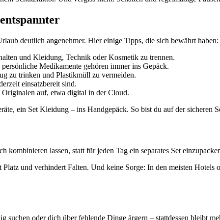
 entspannter
Urlaub deutlich angenehmer. Hier einige Tipps, die sich bewährt haben:
halten und Kleidung, Technik oder Kosmetik zu trennen.
nd persönliche Medikamente gehören immer ins Gepäck.
ug zu trinken und Plastikmüll zu vermeiden.
zeit einsatzbereit sind.
Originalen auf, etwa digital in der Cloud.
te, ein Set Kleidung – ins Handgepäck. So bist du auf der sicheren Se
h kombinieren lassen, statt für jeden Tag ein separates Set einzupacke
part Platz und verhindert Falten. Und keine Sorge: In den meisten Hotel
ändig suchen oder dich über fehlende Dinge ärgern – stattdessen bleibt