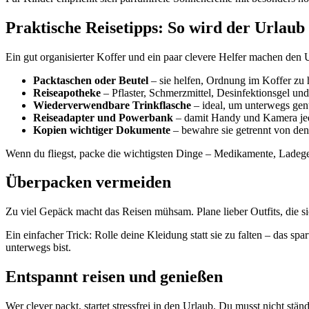
Praktische Reisetipps: So wird der Urlaub
Ein gut organisierter Koffer und ein paar clevere Helfer machen den 
Packtaschen oder Beutel
– sie helfen, Ordnung im Koffer zu 
Reiseapotheke
– Pflaster, Schmerzmittel, Desinfektionsgel u
Wiederverwendbare Trinkflasche
– ideal, um unterwegs gen
Reiseadapter und Powerbank
– damit Handy und Kamera jeder
Kopien wichtiger Dokumente
– bewahre sie getrennt von den 
Wenn du fliegst, packe die wichtigsten Dinge – Medikamente, Ladegerä
Überpacken vermeiden
Zu viel Gepäck macht das Reisen mühsam. Plane lieber Outfits, die sic
Ein einfacher Trick: Rolle deine Kleidung statt sie zu falten – das s
unterwegs bist.
Entspannt reisen und genießen
Wer clever packt, startet stressfrei in den Urlaub. Du musst nicht st