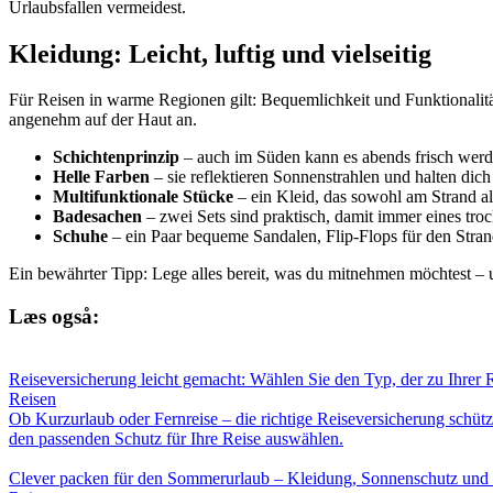
Urlaubsfallen vermeidest.
Kleidung: Leicht, luftig und vielseitig
Für Reisen in warme Regionen gilt: Bequemlichkeit und Funktionalität
angenehm auf der Haut an.
Schichtenprinzip
– auch im Süden kann es abends frisch werde
Helle Farben
– sie reflektieren Sonnenstrahlen und halten dich
Multifunktionale Stücke
– ein Kleid, das sowohl am Strand al
Badesachen
– zwei Sets sind praktisch, damit immer eines troc
Schuhe
– ein Paar bequeme Sandalen, Flip-Flops für den Stran
Ein bewährter Tipp: Lege alles bereit, was du mitnehmen möchtest – u
Læs også:
Reiseversicherung leicht gemacht: Wählen Sie den Typ, der zu Ihrer R
Reisen
Ob Kurzurlaub oder Fernreise – die richtige Reiseversicherung schüt
den passenden Schutz für Ihre Reise auswählen.
Clever packen für den Sommerurlaub – Kleidung, Sonnenschutz und p