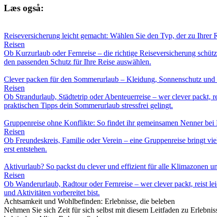
Læs også:
Reiseversicherung leicht gemacht: Wählen Sie den Typ, der zu Ihrer R
Reisen
Ob Kurzurlaub oder Fernreise – die richtige Reiseversicherung schüt
den passenden Schutz für Ihre Reise auswählen.
Clever packen für den Sommerurlaub – Kleidung, Sonnenschutz und p
Reisen
Ob Strandurlaub, Städtetrip oder Abenteuerreise – wer clever packt, r
praktischen Tipps dein Sommerurlaub stressfrei gelingt.
Gruppenreise ohne Konflikte: So findet ihr gemeinsamen Nenner bei R
Reisen
Ob Freundeskreis, Familie oder Verein – eine Gruppenreise bringt viel
erst entstehen.
Aktivurlaub? So packst du clever und effizient für alle Klimazonen u
Reisen
Ob Wanderurlaub, Radtour oder Fernreise – wer clever packt, reist le
und Aktivitäten vorbereitet bist.
Achtsamkeit und Wohlbefinden: Erlebnisse, die beleben
Nehmen Sie sich Zeit für sich selbst mit diesem Leitfaden zu Erlebni